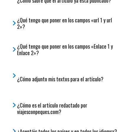
¿Cómo sabré que el artículo ya está publicado?
c
h
¿Qué tengo que poner en los campos «url 1 y url
f
2»?
o
r
:
¿Qué tengo que poner en los campos «Enlace 1 y
Enlace 2»?
¿Cómo adjunto mis textos para el artículo?
¿Cómo es el artículo redactado por
viajesconpeques.com?
¿Aceptáis todos los países y en todos los idiomsa?