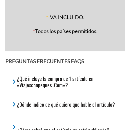
*
IVA INCLUIDO.
*
Todos los países permitidos.
PREGUNTAS FRECUENTES FAQS
¿Qué incluye la compra de 1 artículo en
«Viajesconpeques .Com»?
¿Dónde indico de qué quiero que hable el artículo?
S
e
a
r