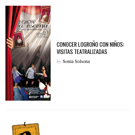
CONOCER LOGROÑO CON NIÑOS:
VISITAS TEATRALIZADAS
by
Sonia Solsona
S
e
a