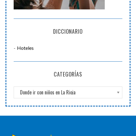
DICCIONARIO
Hoteles
CATEGORÍAS
C
a
t
e
g
o