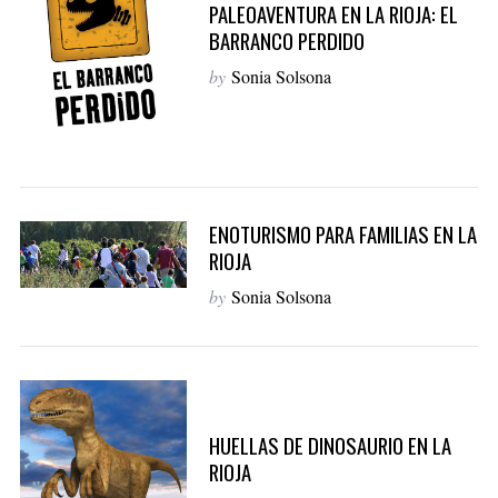
PALEOAVENTURA EN LA RIOJA: EL
r
BARRANCO PERDIDO
c
h
by
Sonia Solsona
f
o
r
:
ENOTURISMO PARA FAMILIAS EN LA
RIOJA
by
Sonia Solsona
HUELLAS DE DINOSAURIO EN LA
RIOJA