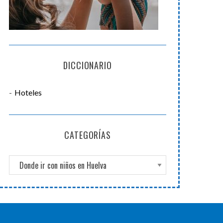
DICCIONARIO
Hoteles
CATEGORÍAS
C
a
t
e
g