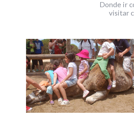
Donde ir c
visitar 
S
e
a
r
c
h
f
o
r