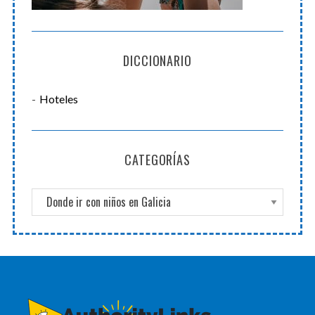
DICCIONARIO
Hoteles
CATEGORÍAS
C
a
t
e
g
o