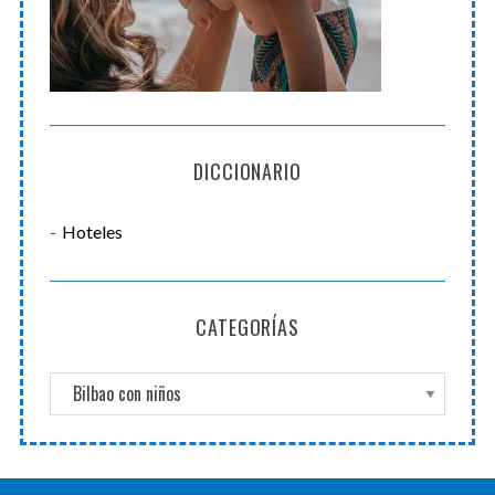
o
r
:
DICCIONARIO
Hoteles
CATEGORÍAS
C
a
t
e