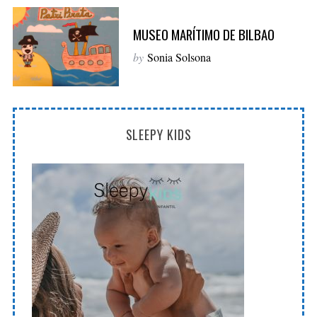
MUSEO MARÍTIMO DE BILBAO
by
Sonia Solsona
SLEEPY KIDS
S
e
a
r
c
h
f