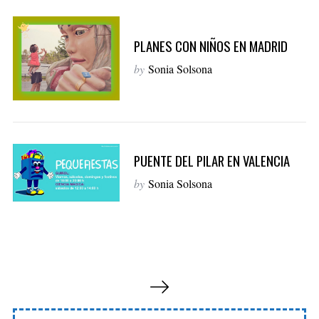
PLANES CON NIÑOS EN MADRID
by
Sonia Solsona
PUENTE DEL PILAR EN VALENCIA
by
Sonia Solsona
P
a
g