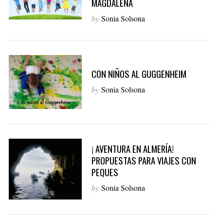
MAGDALENA
by
Sonia Solsona
S
e
a
CON NIÑOS AL GUGGENHEIM
r
by
Sonia Solsona
c
h
f
o
r
:
¡ AVENTURA EN ALMERÍA!
PROPUESTAS PARA VIAJES CON
PEQUES
by
Sonia Solsona