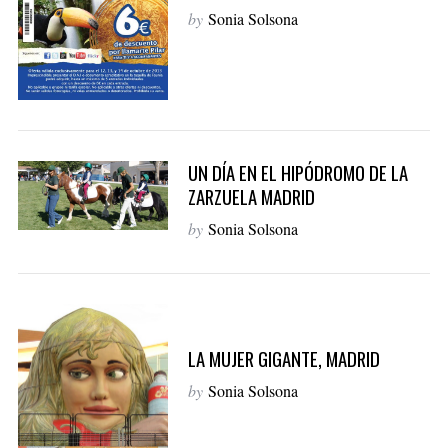
by
Sonia Solsona
S
e
a
UN DÍA EN EL HIPÓDROMO DE LA
r
c
ZARZUELA MADRID
h
by
Sonia Solsona
f
o
r
:
LA MUJER GIGANTE, MADRID
by
Sonia Solsona