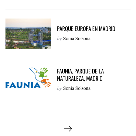
PARQUE EUROPA EN MADRID
by
Sonia Solsona
FAUNIA, PARQUE DE LA
NATURALEZA, MADRID
by
Sonia Solsona
P
a