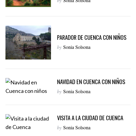
by
Sonia Solsona
PARADOR DE CUENCA CON NIÑOS
by
Sonia Solsona
NAVIDAD EN CUENCA CON NIÑOS
by
Sonia Solsona
VISITA A LA CIUDAD DE CUENCA
by
Sonia Solsona
S