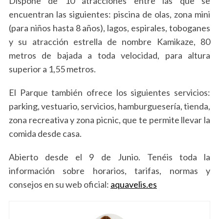
Dispone de 10 atracciones entre las que se
encuentran las siguientes: piscina de olas, zona mini
(para niños hasta 8 años), lagos, espirales, toboganes
y su atracción estrella de nombre Kamikaze, 80
metros de bajada a toda velocidad, para altura
superior a 1,55 metros.
El Parque también ofrece los siguientes servicios:
parking, vestuario, servicios, hamburguesería, tienda,
zona recreativa y zona picnic, que te permite llevar la
comida desde casa.
Abierto desde el 9 de Junio. Tenéis toda la
información sobre horarios, tarifas, normas y
consejos en su web oficial:
aquavelis.es
S
e