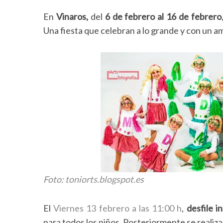
En
Vinaros,
del
6 de febrero al 16 de febrero
Una fiesta que celebran a lo grande y con un a
S
e
a
r
c
h
Foto: toniorts.blogspot.es
f
o
r
El
Viernes 13 febrero a las 11:00 h
,
desfile in
:
para todos los niños. Posteriormente se realiz