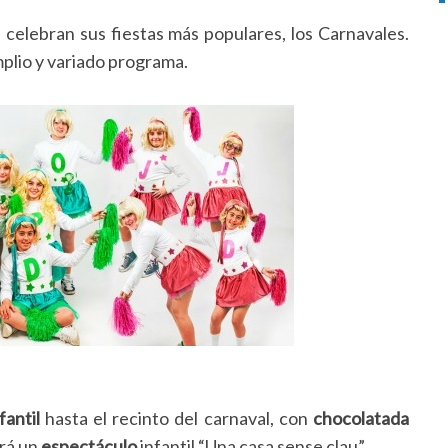
, celebran sus fiestas más populares, los Carnavales.
mplio y variado programa.
fantil
hasta el recinto del carnaval, con
chocolatada
ará un
espectáculo
infantil “Una casa sense clau”.