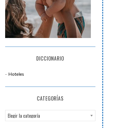
DICCIONARIO
Hoteles
CATEGORÍAS
C
a