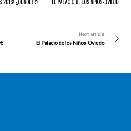
S 2016! ¿DÓNDE IR?
EL PALACIO DE LOS NIÑOS-OVIEDO
Next article
3€
El Palacio de los Niños-Oviedo