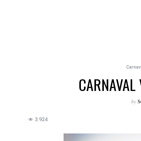
Carnav
CARNAVAL 
by
S
3.924