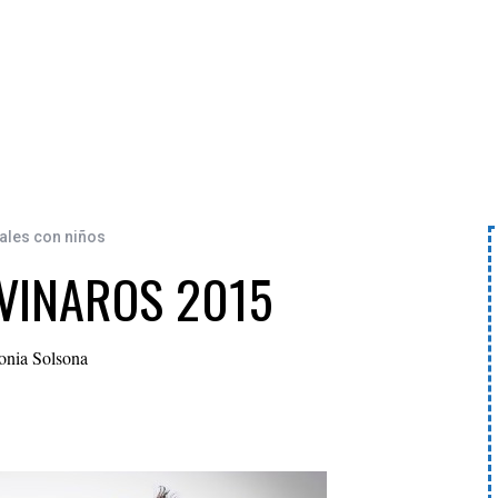
ales con niños
VINAROS 2015
onia Solsona