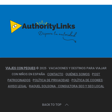
e
g
o
r
í
a
s
VIAJES CON PEQUES
© 2025
·
VACACIONES Y DESTINOS PARA VIAJAR
CON NIÑOS EN ESPAÑA
·
CONTACTO
·
QUIÉNES SOMOS
·
POST
PATROCINADOS
·
POLÍTICA DE PRIVACIDAD
·
POLÍTICA DE COOKIES
·
AVISO LEGAL
·
RAQUEL SOLSONA · CONSULTORA SEO Y SEO LOCAL
BACK TO TOP