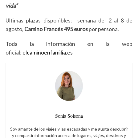
vida”
Ultimas plazas disponibles:
semana del 2 al 8 de
agosto,
Camino Francés 495 euros
por persona.
Toda la información en la web
oficial:
elcaminoenfamilia.es
S
e
a
r
c
h
Sonia Solsona
f
o
Soy amante de los viajes y las escapadas y me gusta descubrir
r
y compartir información acerca de lugares, viajes, destinos y