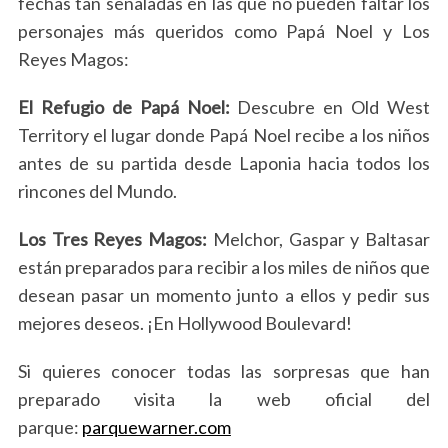
fechas tan señaladas en las que no pueden faltar los
personajes más queridos como Papá Noel y Los
Reyes Magos:
El Refugio de Papá Noel:
Descubre en Old West
Territory el lugar donde Papá Noel recibe a los niños
S
antes de su partida desde Laponia hacia todos los
e
a
rincones del Mundo.
r
c
Los Tres Reyes Magos:
Melchor, Gaspar y Baltasar
h
están preparados para recibir a los miles de niños que
f
desean pasar un momento junto a ellos y pedir sus
o
r
mejores deseos. ¡En Hollywood Boulevard!
:
Si quieres conocer todas las sorpresas que han
preparado visita la web oficial del
parque:
parquewarner.com