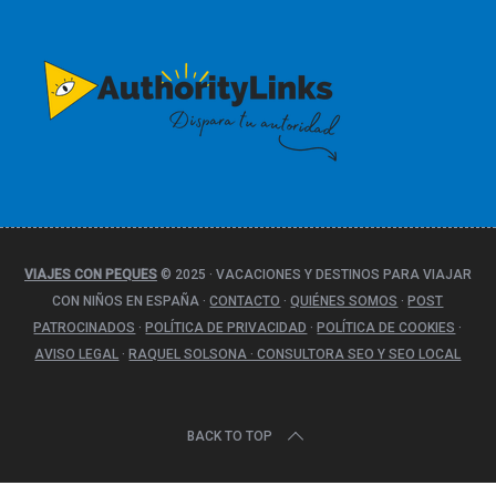
g
o
r
í
a
s
VIAJES CON PEQUES
© 2025
·
VACACIONES Y DESTINOS PARA VIAJAR
CON NIÑOS EN ESPAÑA
·
CONTACTO
·
QUIÉNES SOMOS
·
POST
PATROCINADOS
·
POLÍTICA DE PRIVACIDAD
·
POLÍTICA DE COOKIES
·
AVISO LEGAL
·
RAQUEL SOLSONA · CONSULTORA SEO Y SEO LOCAL
BACK TO TOP