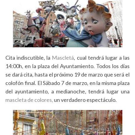
Cita indiscutible, la
Mascletá
, cual tendrá lugar a las
14:00h, en la plaza del Ayuntamiento. Todos los días
se dará cita, hasta el próximo 19 de marzo que será el
colofón final. El Sábado 7 de marzo, en la misma plaza
del ayuntamiento, a medianoche, tendrá lugar una
mascleta de colores,
un verdadero espectáculo.
S
e
a
r
c
h