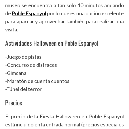
museo se encuentra a tan solo 10 minutos andando
de
Poble Espanyol
por lo que es una opción excelente
para aparcar y aprovechar también para realizar una
visita.
S
e
Actividades Halloween en Poble Espanyol
a
r
-Juego de pistas
c
-Concurso de disfraces
h
-Gimcana
f
o
-Maratón de cuenta cuentos
r
-Túnel del terror
:
Precios
El precio de la Fiesta Halloween en Poble Espanyol
está incluido en la entrada normal (precios especiales