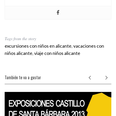
e
a
r
c
h
f
o
Tags from the story
r
excursiones con niños en alicante
,
vacaciones con
:
niños alicante
,
viaje con niños alicante
También te va a gustar