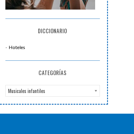
DICCIONARIO
Hoteles
CATEGORÍAS
C
a
t
e
g
o