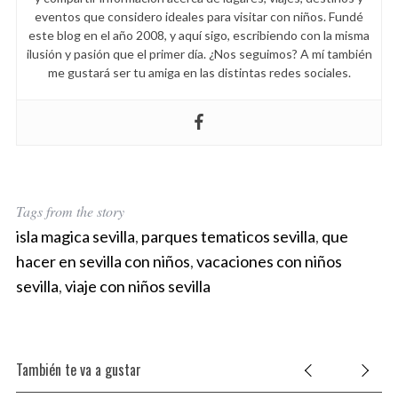
eventos que considero ideales para visitar con niños. Fundé
este blog en el año 2008, y aquí sigo, escribiendo con la misma
ilusión y pasión que el primer día. ¿Nos seguimos? A mí también
me gustará ser tu amiga en las distintas redes sociales.
S
e
a
r
c
h
Tags from the story
f
o
isla magica sevilla
,
parques tematicos sevilla
,
que
r
hacer en sevilla con niños
,
vacaciones con niños
:
sevilla
,
viaje con niños sevilla
También te va a gustar