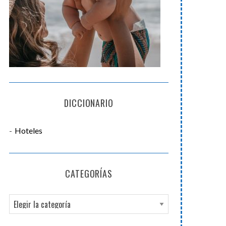
DICCIONARIO
Hoteles
CATEGORÍAS
C
a