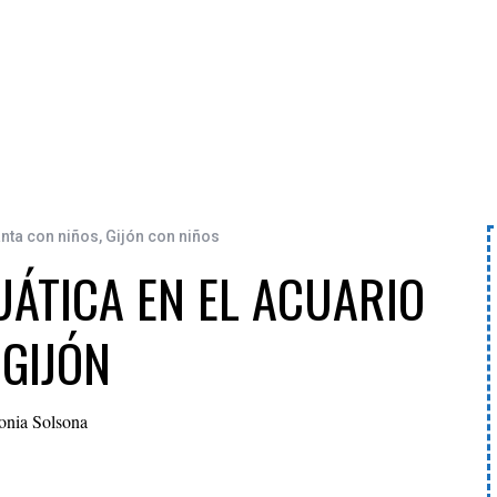
ta con niños
,
Gijón con niños
ÁTICA EN EL ACUARIO
 GIJÓN
onia Solsona