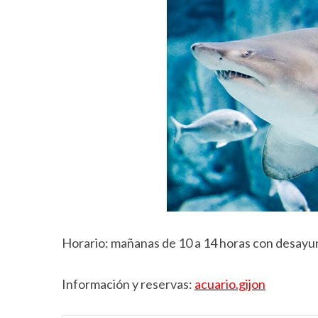
r
c
h
f
o
r
:
Horario: mañanas de 10 a 14 horas con desayun
Información y reservas:
acuario.gijon