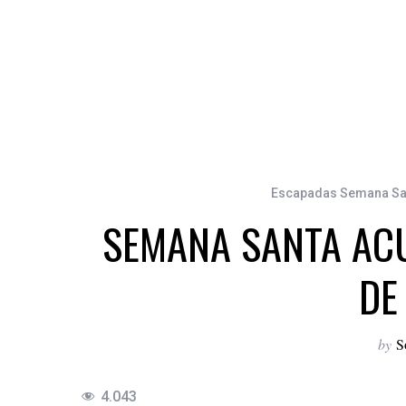
Escapadas Semana San
SEMANA SANTA ACU
DE
by
S
4.043