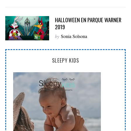
S
HALLOWEEN EN PARQUE WARNER
e
2019
a
r
by
Sonia Solsona
c
h
f
SLEEPY KIDS
o
r
: