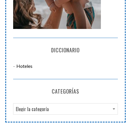
DICCIONARIO
Hoteles
CATEGORÍAS
C
a
t