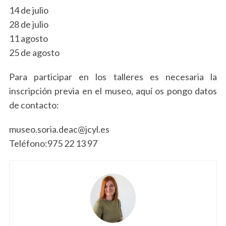
14 de julio
28 de julio
11 agosto
S
25 de agosto
e
a
Para participar en los talleres es necesaria la
r
c
inscripción previa en el museo, aquí os pongo datos
h
de contacto:
f
o
museo.soria.deac@jcyl.es
r
Teléfono:975 22 13 97
: