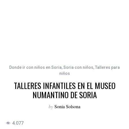
Donde ir con niños en Soria
,
Soria con niños
,
Talleres para
niños
TALLERES INFANTILES EN EL MUSEO
NUMANTINO DE SORIA
by
Sonia Solsona
4.077