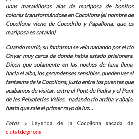
e
unas maravillosas alas de mariposa de bonitos
a
colores transformándose en Cocollona (el nombre de
r
Cocollona viene de Cocodrilo y Papallona, que es
c
h
mariposa en catalán)
f
o
Cuando murió, su fantasma se veía nadando por el río
r
Onyar muy cerca de donde había estado prisionera.
:
Dicen que solamente en las noches de luna llena,
hacia el alba, los gerundenses sensibles, pueden ver el
fantasma de la Cocollona, justo entre los puentes que
acabamos de visitar, entre el Pont de Pedra y el Pont
de les Peixateries Velles, nadando río arriba y abajo,
hasta que sale el primer rayo de luz…
Fotos y
Leyenda de la Cocollona sacada de
ciutatdegirona