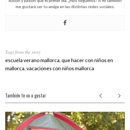
ilusión y pasión que el primer día. ¿Nos seguimos? A mí también
h
me gustará ser tu amiga en las distintas redes sociales.
f
o
r
:
Tags from the story
escuela verano mallorca
,
que hacer con niños en
mallorca
,
vacaciones con niños mallorca
También te va a gustar