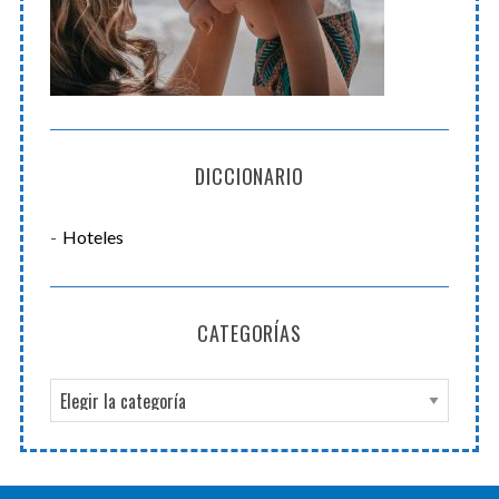
DICCIONARIO
Hoteles
CATEGORÍAS
C
a
t
e