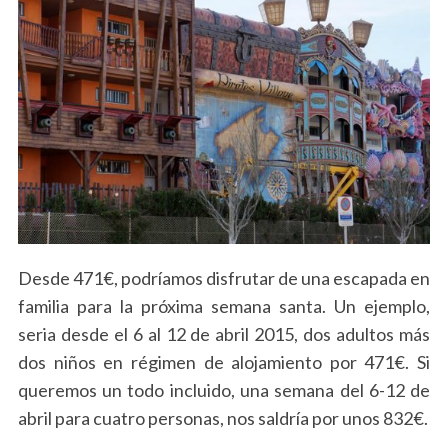
e
a
r
c
h
f
o
r
:
Desde 471€, podríamos disfrutar de una escapada en
familia para la próxima semana santa. Un ejemplo,
seria desde el 6 al 12 de abril 2015, dos adultos más
dos niños en régimen de alojamiento por 471€. Si
queremos un todo incluido, una semana del 6-12 de
abril para cuatro personas, nos saldría por unos 832€.