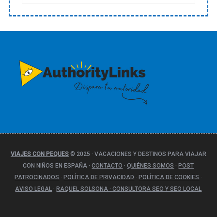
a
t
e
g
o
r
í
a
s
VIAJES CON PEQUES
© 2025
·
VACACIONES Y DESTINOS PARA VIAJAR
CON NIÑOS EN ESPAÑA
·
CONTACTO
·
QUIÉNES SOMOS
·
POST
PATROCINADOS
·
POLÍTICA DE PRIVACIDAD
·
POLÍTICA DE COOKIES
·
AVISO LEGAL
·
RAQUEL SOLSONA · CONSULTORA SEO Y SEO LOCAL