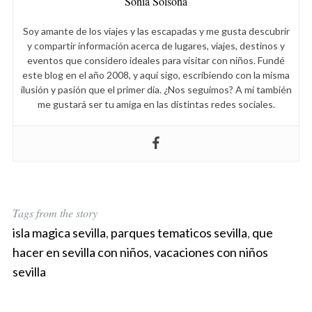
Sonia Solsona
r
c
h
Soy amante de los viajes y las escapadas y me gusta descubrir
y compartir información acerca de lugares, viajes, destinos y
f
eventos que considero ideales para visitar con niños. Fundé
o
este blog en el año 2008, y aquí sigo, escribiendo con la misma
r
ilusión y pasión que el primer día. ¿Nos seguimos? A mí también
:
me gustará ser tu amiga en las distintas redes sociales.
Tags from the story
isla magica sevilla
,
parques tematicos sevilla
,
que
hacer en sevilla con niños
,
vacaciones con niños
sevilla