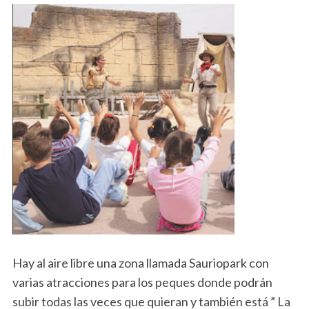
S
e
a
Hay al aire libre una zona llamada Sauriopark con
r
varias atracciones para los peques donde podrán
c
subir todas las veces que quieran y también está ” La
h