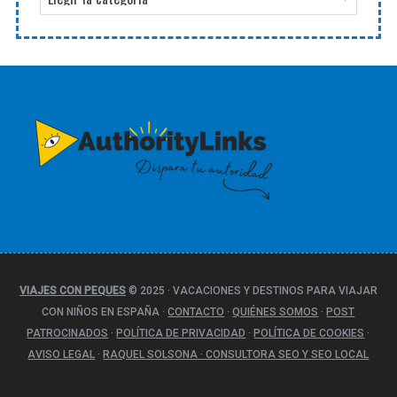
a
t
e
g
o
r
í
a
s
VIAJES CON PEQUES
© 2025
·
VACACIONES Y DESTINOS PARA VIAJAR
CON NIÑOS EN ESPAÑA
·
CONTACTO
·
QUIÉNES SOMOS
·
POST
PATROCINADOS
·
POLÍTICA DE PRIVACIDAD
·
POLÍTICA DE COOKIES
·
AVISO LEGAL
·
RAQUEL SOLSONA · CONSULTORA SEO Y SEO LOCAL