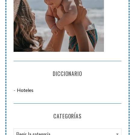
DICCIONARIO
Hoteles
CATEGORÍAS
C