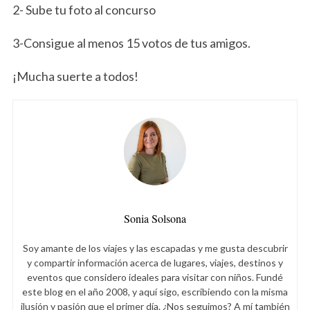
2- Sube tu foto al concurso
e
a
r
3-Consigue al menos 15 votos de tus amigos.
c
h
¡Mucha suerte a todos!
f
o
r
:
Sonia Solsona
Soy amante de los viajes y las escapadas y me gusta descubrir
y compartir información acerca de lugares, viajes, destinos y
eventos que considero ideales para visitar con niños. Fundé
este blog en el año 2008, y aquí sigo, escribiendo con la misma
ilusión y pasión que el primer día. ¿Nos seguimos? A mí también