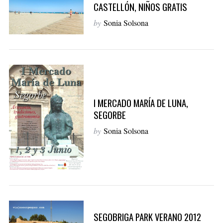
CASTELLÓN, NIÑOS GRATIS
by
Sonia Solsona
S
e
a
r
I MERCADO MARÍA DE LUNA,
c
SEGORBE
h
f
by
Sonia Solsona
o
r
:
SEGOBRIGA PARK VERANO 2012