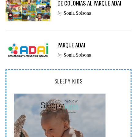
DE COLONIAS AL PARQUE ADAI
by
Sonia Solsona
PARQUE ADAI
by
Sonia Solsona
SLEEPY KIDS
S
e
a
r
c