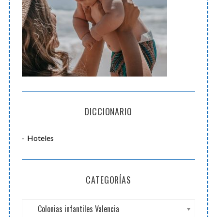
h
f
o
r
:
DICCIONARIO
Hoteles
CATEGORÍAS
C