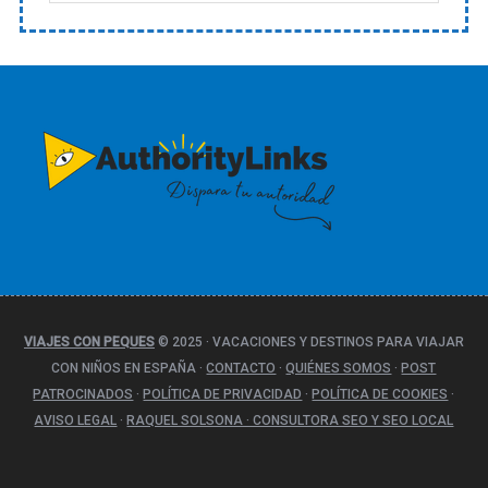
a
t
e
g
o
r
í
a
s
VIAJES CON PEQUES
© 2025
·
VACACIONES Y DESTINOS PARA VIAJAR
CON NIÑOS EN ESPAÑA
·
CONTACTO
·
QUIÉNES SOMOS
·
POST
PATROCINADOS
·
POLÍTICA DE PRIVACIDAD
·
POLÍTICA DE COOKIES
·
AVISO LEGAL
·
RAQUEL SOLSONA · CONSULTORA SEO Y SEO LOCAL