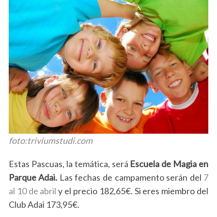
a
r
c
h
f
o
r
:
foto:triviumstudi.com
Estas Pascuas, la temática, será
Escuela de Magia en
Parque Adai.
Las fechas de campamento serán del
7
al 10 de abril
y el precio 182,65€. Si eres miembro del
Club Adai 173,95€.