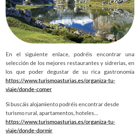
S
e
En el siguiente enlace, podréis encontrar una
a
selección de los mejores restaurantes y sidrerias, en
r
los que poder degustar de su rica gastronomía
c
h
https://www.turismoasturias.es/organiza-tu-
f
viaje/donde-comer
o
r
Si buscáis alojamiento podréis encontrar desde
:
turismo rural, apartamentos, hoteles…
https://www.turismoasturias.es/organiza-tu-
viaje/donde-dormir