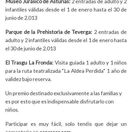
Museo Jurásico de Asturias:
2 entradas de adulto y 2
f
infantiles válidas desde el 1 de enero hasta el 30 de
o
junio de 2.013
r
:
Parque de la Prehistoria de Teverga:
2 entradas de
adulto y 2 infantiles válidas desde el 1 de enero hasta
el 30 de junio de 2.013
El Trasgu La Fronda:
Visita guiada 1 adulto y 1 niños
para la ruta teatralizada “La Aldea Perdida” 1 año de
validez bajo reserva.
Un premio destinado exclusivamente a las familias y
es por esto que es indispensable disfrutarlo con
niños.
Participar es muy fácil, solo tenéis que dejar un