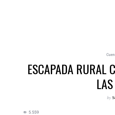
Cuen
ESCAPADA RURAL C
LAS
by
S
5.559