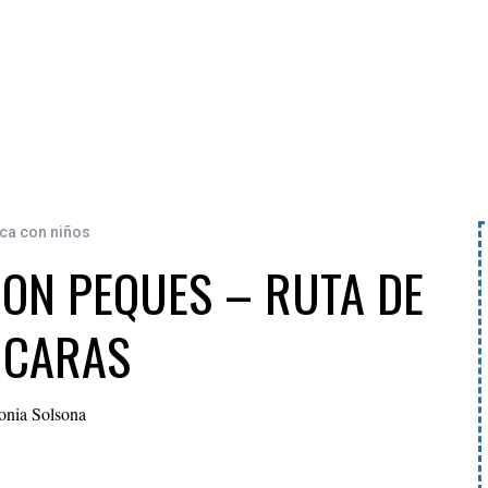
ca con niños
ON PEQUES – RUTA DE
 CARAS
onia Solsona