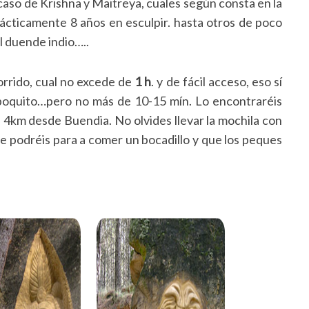
 caso de Krishna y Maitreya, cuales según consta en la
rácticamente 8 años en esculpir. hasta otros de poco
l duende indio…..
rrido, cual no excede de
1 h
. y de fácil acceso, eso sí
 poquito…pero no más de 10-15 mín. Lo encontraréis
4km desde Buendia. No olvides llevar la mochila con
que podréis para a comer un bocadillo y que los peques