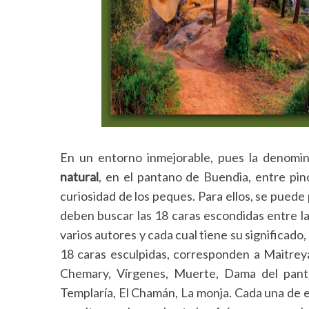
En un entorno inmejorable, pues la denomi
S
natural
, en el pantano de Buendia, entre pin
e
curiosidad de los peques. Para ellos, se puede
a
deben buscar las 18 caras escondidas entre la
r
c
varios autores y cada cual tiene su significado
h
18 caras esculpidas, corresponden a Maitreya,
f
Chemary, Vírgenes, Muerte, Dama del pant
o
Templaría, El Chamán, La monja. Cada una de el
r
: