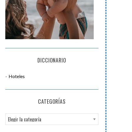
DICCIONARIO
Hoteles
CATEGORÍAS
C
a