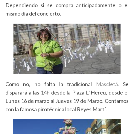
Dependiendo si se compra anticipadamente o el
mismo día del concierto.
Como no, no falta la tradicional
Mascletá.
Se
S
disparará a las 14h desde la Plaza L`Hereu, desde el
e
Lunes 16 de marzo al Jueves 19 de Marzo. Contamos
a
r
con la famosa pirotécnica local Reyes Martí.
c
h
f