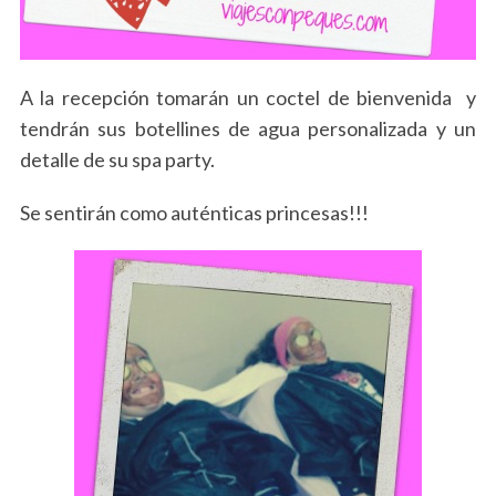
c
h
f
o
A la recepción tomarán un coctel de bienvenida y
r
tendrán sus botellines de agua personalizada y un
:
detalle de su spa party.
Se sentirán como auténticas princesas!!!