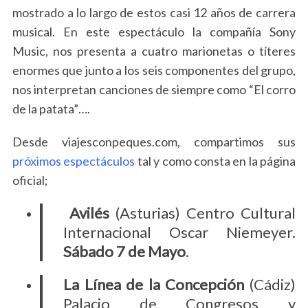
mostrado a lo largo de estos casi 12 años de carrera
musical. En este espectáculo la compañía Sony
Music, nos presenta a cuatro marionetas o títeres
enormes que junto a los seis componentes del grupo,
nos interpretan canciones de siempre como “El corro
de la patata”….
Desde viajesconpeques.com, compartimos sus
próximos espectáculos
tal y como consta en la página
oficial;
S
Avilés
(Asturias) Centro Cultural
e
a
Internacional Oscar Niemeyer.
r
Sábado 7 de Mayo
.
c
h
La Línea de la Concepción
(Cádiz)
f
Palacio de Congresos y
o