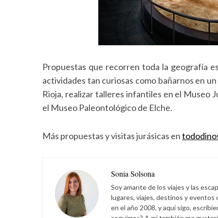
o
r
:
Propuestas que recorren toda la geografía e
actividades tan curiosas como bañarnos en un 
Rioja, realizar talleres infantiles en el Muse
el Museo Paleontológico de Elche.
Más propuestas y visitas jurásicas en
tododino
Sonia Solsona
Soy amante de los viajes y las esca
lugares, viajes, destinos y eventos
en el año 2008, y aquí sigo, escribi
seguimos? A mí también me gustará s