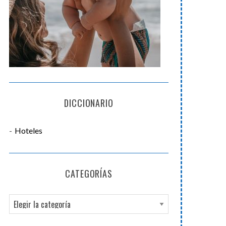
DICCIONARIO
Hoteles
CATEGORÍAS
C
a