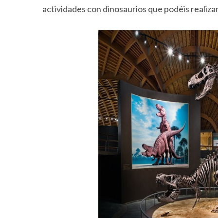
actividades con dinosaurios que podéis realiza
S
e
a
r
c
h
f