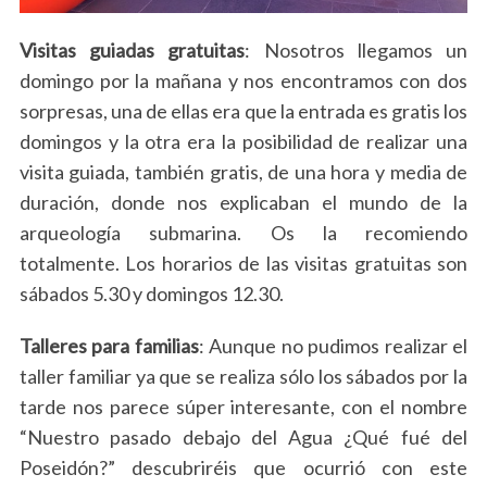
Visitas guiadas gratuitas
: Nosotros llegamos un
domingo por la mañana y nos encontramos con dos
sorpresas, una de ellas era que la entrada es gratis los
domingos y la otra era la posibilidad de realizar una
visita guiada, también gratis, de una hora y media de
duración, donde nos explicaban el mundo de la
arqueología submarina. Os la recomiendo
totalmente. Los horarios de las visitas gratuitas son
sábados 5.30 y domingos 12.30.
S
e
a
Talleres para familias
: Aunque no pudimos realizar el
r
taller familiar ya que se realiza sólo los sábados por la
c
tarde nos parece súper interesante, con el nombre
h
“Nuestro pasado debajo del Agua ¿Qué fué del
f
o
Poseidón?” descubriréis que ocurrió con este