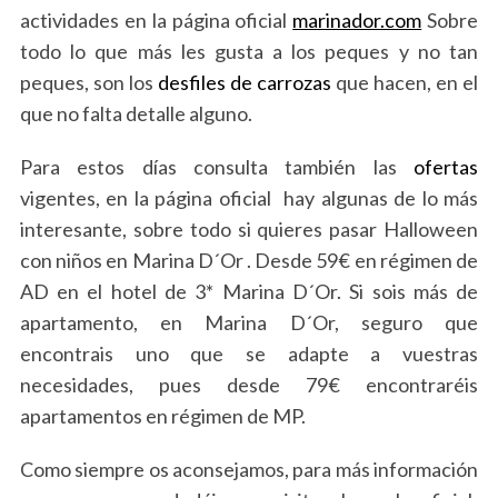
actividades en la página oficial
marinador.com
Sobre
todo lo que más les gusta a los peques y no tan
peques, son los
desfiles de carrozas
que hacen, en el
que no falta detalle alguno.
S
e
Para estos días consulta también las
ofertas
a
vigentes, en la página oficial hay algunas de lo más
r
interesante, sobre todo si quieres pasar Halloween
c
con niños en Marina D´Or . Desde 59€ en régimen de
h
f
AD en el hotel de 3* Marina D´Or. Si sois más de
o
apartamento, en Marina D´Or, seguro que
r
encontrais uno que se adapte a vuestras
:
necesidades, pues desde 79€ encontraréis
apartamentos en régimen de MP.
Como siempre os aconsejamos, para más información