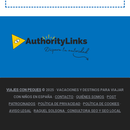
a
t
e
g
o
r
í
a
s
VIAJES CON PEQUES
© 2025
·
VACACIONES Y DESTINOS PARA VIAJAR
CON NIÑOS EN ESPAÑA
·
CONTACTO
·
QUIÉNES SOMOS
·
POST
PATROCINADOS
·
POLÍTICA DE PRIVACIDAD
·
POLÍTICA DE COOKIES
·
AVISO LEGAL
·
RAQUEL SOLSONA · CONSULTORA SEO Y SEO LOCAL