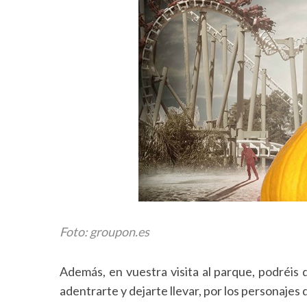
S
e
a
r
c
h
f
o
r
:
Foto: groupon.es
Además, en vuestra visita al parque, podréis
adentrarte y dejarte llevar, por los personajes 