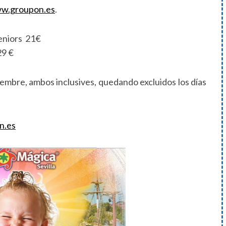
w.groupon.es
.
seniors 21€
29 €
iembre, ambos inclusives, quedando excluidos los días
n.es