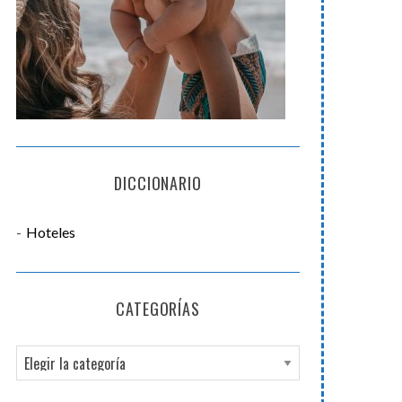
DICCIONARIO
Hoteles
CATEGORÍAS
C
a