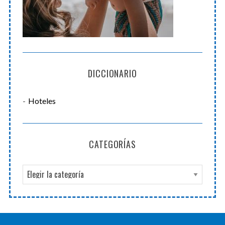
DICCIONARIO
Hoteles
CATEGORÍAS
C
a
t
e