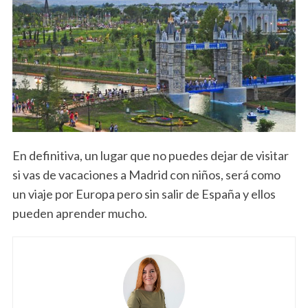
En definitiva, un lugar que no puedes dejar de visitar
si vas de vacaciones a Madrid con niños, será como
un viaje por Europa pero sin salir de España y ellos
pueden aprender mucho.
S
e
a
r
c