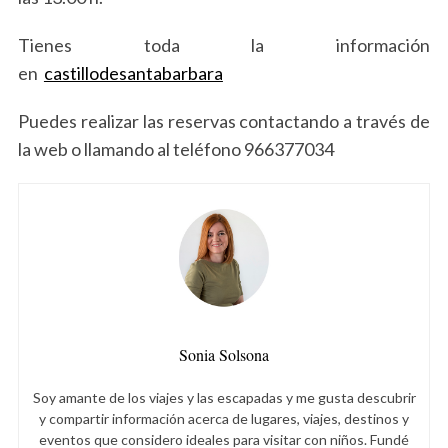
e
a
Tienes toda la información
r
en
castillodesantabarbara
c
h
Puedes realizar las reservas contactando a través de
f
o
la web o llamando al teléfono 966377034
r
:
Sonia Solsona
Soy amante de los viajes y las escapadas y me gusta descubrir
y compartir información acerca de lugares, viajes, destinos y
eventos que considero ideales para visitar con niños. Fundé