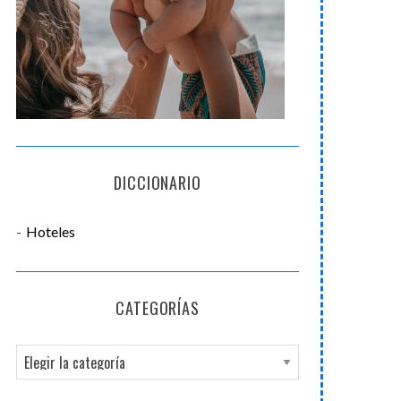
DICCIONARIO
Hoteles
CATEGORÍAS
C
a