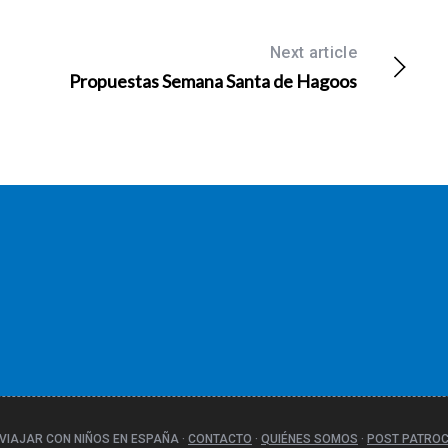
Next article
Propuestas Semana Santa de Hagoos
VIAJAR CON NIÑOS EN ESPAÑA
·
CONTACTO
·
QUIÉNES SOMOS
·
POST PATRO