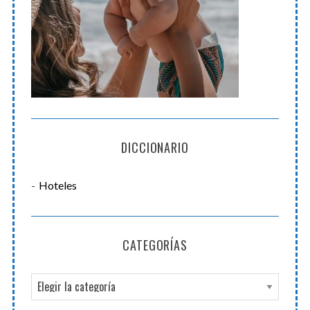
DICCIONARIO
Hoteles
CATEGORÍAS
C
a