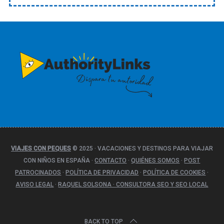
t
e
g
o
r
í
a
s
VIAJES CON PEQUES
© 2025
·
VACACIONES Y DESTINOS PARA VIAJAR
CON NIÑOS EN ESPAÑA
·
CONTACTO
·
QUIÉNES SOMOS
·
POST
PATROCINADOS
·
POLÍTICA DE PRIVACIDAD
·
POLÍTICA DE COOKIES
·
AVISO LEGAL
·
RAQUEL SOLSONA · CONSULTORA SEO Y SEO LOCAL
BACK TO TOP