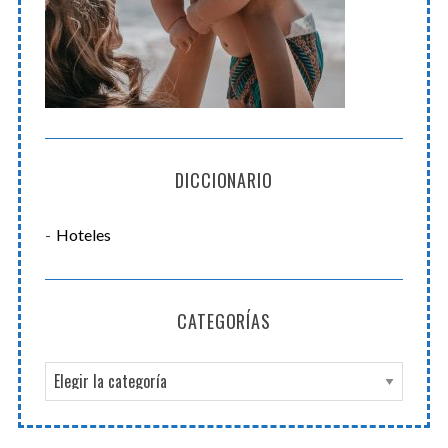
DICCIONARIO
Hoteles
CATEGORÍAS
C
a
t