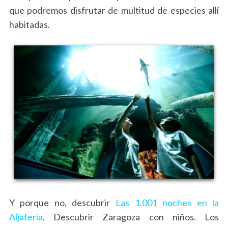
que podremos disfrutar de multitud de especies allí
S
habitadas.
e
a
r
c
h
f
o
r
:
Y porque no, descubrir
Las 1.001 noches en la
Aljafería
. Descubrir Zaragoza con niños. Los