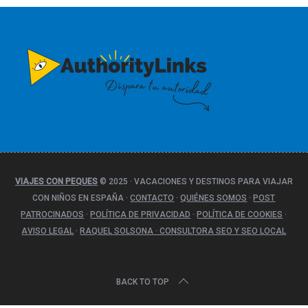
e
g
o
r
í
a
s
VIAJES CON PEQUES
© 2025
·
VACACIONES Y DESTINOS PARA VIAJAR
CON NIÑOS EN ESPAÑA
·
CONTACTO
·
QUIÉNES SOMOS
·
POST
PATROCINADOS
·
POLÍTICA DE PRIVACIDAD
·
POLÍTICA DE COOKIES
·
AVISO LEGAL
·
RAQUEL SOLSONA · CONSULTORA SEO Y SEO LOCAL
BACK TO TOP