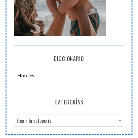
DICCIONARIO
Hoteles
CATEGORÍAS
C
a
t