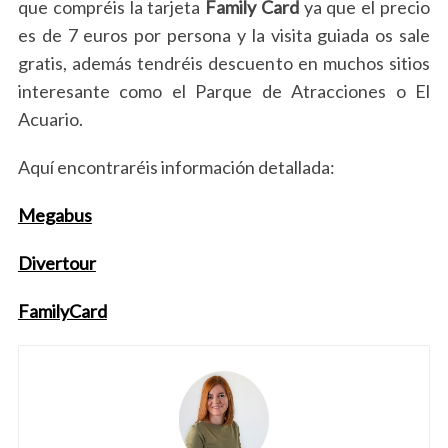
que compréis la tarjeta
Family Card
ya que el precio
es de 7 euros por persona y la visita guiada os sale
gratis, además tendréis descuento en muchos sitios
interesante como el Parque de Atracciones o El
Acuario.
Aquí encontraréis información detallada:
Megabus
Divertour
S
FamilyCard
e
a
r
c
h
f
o