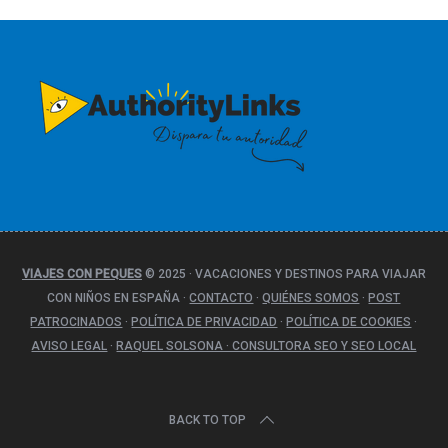
e
g
o
r
í
a
s
VIAJES CON PEQUES
© 2025
·
VACACIONES Y DESTINOS PARA VIAJAR
CON NIÑOS EN ESPAÑA
·
CONTACTO
·
QUIÉNES SOMOS
·
POST
PATROCINADOS
·
POLÍTICA DE PRIVACIDAD
·
POLÍTICA DE COOKIES
·
AVISO LEGAL
·
RAQUEL SOLSONA · CONSULTORA SEO Y SEO LOCAL
BACK TO TOP