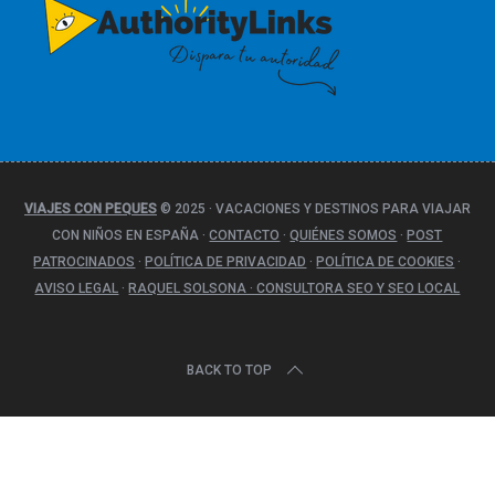
r
í
a
s
VIAJES CON PEQUES
© 2025
·
VACACIONES Y DESTINOS PARA VIAJAR
CON NIÑOS EN ESPAÑA
·
CONTACTO
·
QUIÉNES SOMOS
·
POST
PATROCINADOS
·
POLÍTICA DE PRIVACIDAD
·
POLÍTICA DE COOKIES
·
AVISO LEGAL
·
RAQUEL SOLSONA · CONSULTORA SEO Y SEO LOCAL
BACK TO TOP