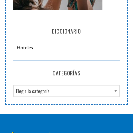
DICCIONARIO
Hoteles
CATEGORÍAS
C
a
t
e
g
o