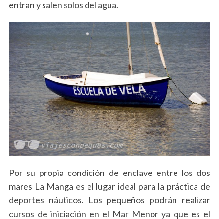
entran y salen solos del agua.
S
e
a
r
c
h
f
o
r
Por su propia condición de enclave entre los dos
:
mares La Manga es el lugar ideal para la práctica de
deportes náuticos. Los pequeños podrán realizar
cursos de iniciación en el Mar Menor ya que es el