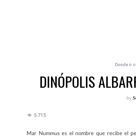
Donde ir c
DINÓPOLIS ALBA
by
S
5.715
Mar Nummus es el nombre que recibe el peq