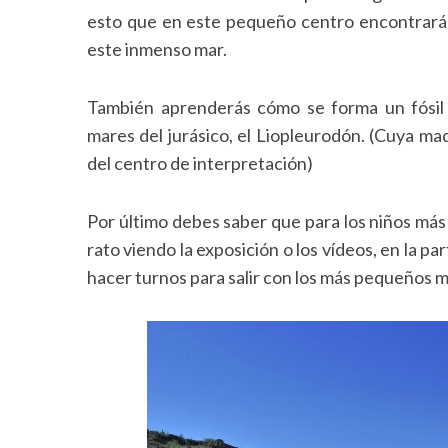
esto que en este pequeño centro encontrarás 
este inmenso mar.
S
También aprenderás cómo se forma un fósil
e
a
mares del jurásico, el Liopleurodón. (Cuya ma
r
del centro de interpretación)
c
h
f
Por último debes saber que para los niños má
o
rato viendo la exposición o los vídeos, en la p
r
hacer turnos para salir con los más pequeños m
: