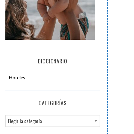
DICCIONARIO
Hoteles
CATEGORÍAS
C
a