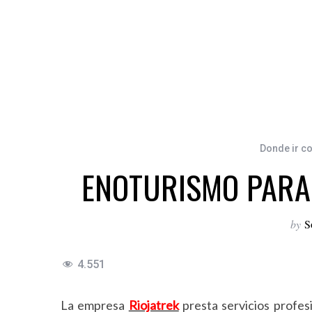
Donde ir co
ENOTURISMO PARA 
by
S
4.551
La empresa
Riojatrek
presta servicios profes