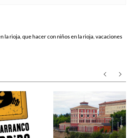
 la rioja
,
que hacer con niños en la rioja
,
vacaciones