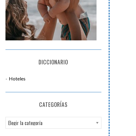
DICCIONARIO
Hoteles
CATEGORÍAS
C
a