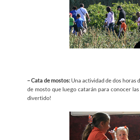
S
e
a
r
c
h
f
o
r
– Cata de mostos:
Una actividad de dos horas d
:
de mosto que luego catarán para conocer las d
divertido!